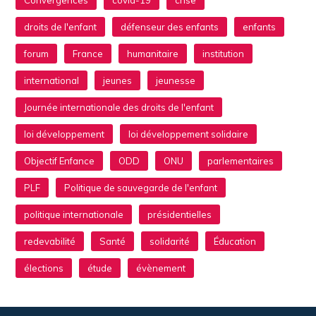
Convergences
covid-19
crise
droits de l'enfant
défenseur des enfants
enfants
forum
France
humanitaire
institution
international
jeunes
jeunesse
Journée internationale des droits de l'enfant
loi développement
loi développement solidaire
Objectif Enfance
ODD
ONU
parlementaires
PLF
Politique de sauvegarde de l'enfant
politique internationale
présidentielles
redevabilité
Santé
solidarité
Éducation
élections
étude
évènement