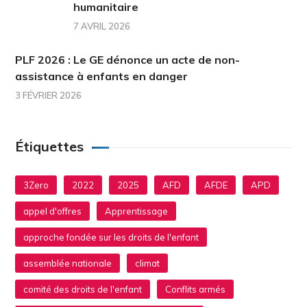
humanitaire
7 AVRIL 2026
PLF 2026 : Le GE dénonce un acte de non-
assistance à enfants en danger
3 FÉVRIER 2026
Étiquettes
3Zero
2022
2025
AFD
AFDE
APD
appel d'offres
Apprentissage
approche fondée sur les droits de l'enfant
assemblée nationale
climat
comité des droits de l'enfant
Conflits armés