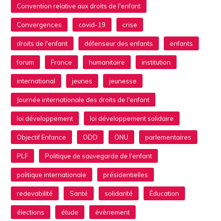
Convention relative aux droits de l'enfant
Convergences
covid-19
crise
droits de l'enfant
défenseur des enfants
enfants
forum
France
humanitaire
institution
international
jeunes
jeunesse
Journée internationale des droits de l'enfant
loi développement
loi développement solidaire
Objectif Enfance
ODD
ONU
parlementaires
PLF
Politique de sauvegarde de l'enfant
politique internationale
présidentielles
redevabilité
Santé
solidarité
Éducation
élections
étude
évènement