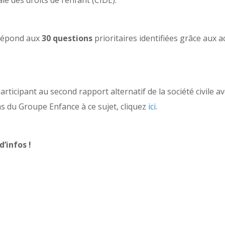
e des droits de l’enfant (CIDE).
 répond aux
30 questions
prioritaires identifiées grâce aux ac
ticipant au second rapport alternatif de la société civile ave
ons du Groupe Enfance à ce sujet, cliquez
ici
.
’infos !