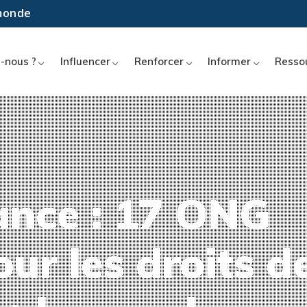
 monde
-nous ?
Influencer
Renforcer
Informer
Resso
ance : 17 ONG
ur les droits d