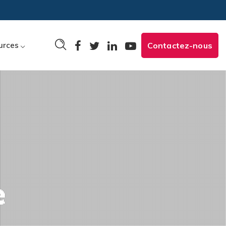
urces
Contactez-nous
e