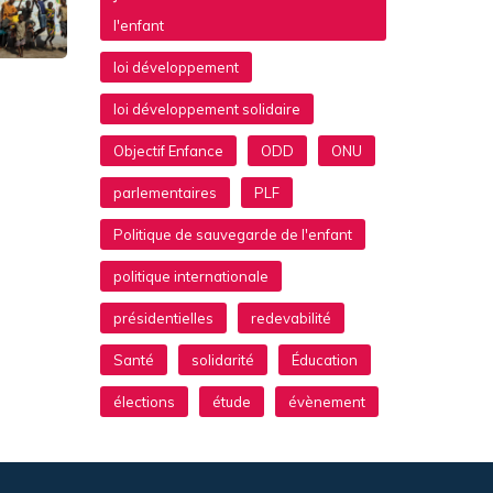
l'enfant
loi développement
loi développement solidaire
Objectif Enfance
ODD
ONU
parlementaires
PLF
Politique de sauvegarde de l'enfant
politique internationale
présidentielles
redevabilité
Santé
solidarité
Éducation
élections
étude
évènement