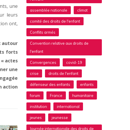
nts, une
assemblée nationale
climat
ur leurs
comité des droits de l'enfant
ion ont,
Conflits armés
c autour
Convention relative aux droits de
s forts
l'enfant
 « actes
Convergences
covid-19
nner une
crise
droits de l'enfant
 engagée
défenseur des enfants
enfants
n action
forum
France
humanitaire
institution
international
jeunes
jeunesse
Journée internationale des droits de