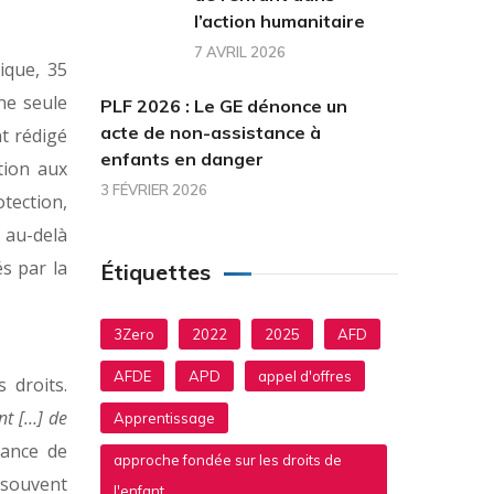
l’action humanitaire
7 AVRIL 2026
lique, 35
ne seule
PLF 2026 : Le GE dénonce un
acte de non-assistance à
t rédigé
enfants en danger
tion aux
3 FÉVRIER 2026
otection,
a au-delà
s par la
Étiquettes
3Zero
2022
2025
AFD
AFDE
APD
appel d'offres
 droits.
nt […] de
Apprentissage
tance de
approche fondée sur les droits de
 souvent
l'enfant