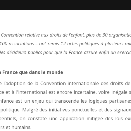
Convention relative aux droits de l’enfant, plus de 30 organisat
 100 associations – ont remis 12 actes politiques à plusieurs min
 les décideurs publics pour que la France assure enfin un exercice
en France que dans le monde
 l’adoption de la Convention internationale des droits de 
nce et à l’international est encore incertaine, voire inégale 
’enfance est un enjeu qui transcende les logiques partisane
olitique. Malgré des initiatives ponctuelles et des signaux
ntiels, on constate une application mitigée des lois exi
ers et humains.