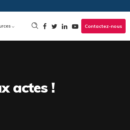
urces
Contactez-nous
x actes !