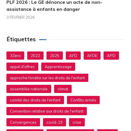
PLF 2026 : Le GE dénonce un acte de non-
assistance à enfants en danger
3 FÉVRIER 2026
Étiquettes
3Zero
2022
2025
AFD
AFDE
APD
appel d'offres
Apprentissage
approche fondée sur les droits de l'enfant
assemblée nationale
climat
comité des droits de l'enfant
Conflits armés
Convention relative aux droits de l'enfant
Convergences
covid-19
crise