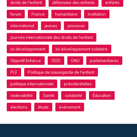
droits de l'enfant
défenseur des enfants
enfants
forum
France
humanitaire
institution
international
jeunes
jeunesse
Journée internationale des droits de l'enfant
loi développement
loi développement solidaire
Objectif Enfance
ODD
ONU
parlementaires
PLF
Politique de sauvegarde de l'enfant
politique internationale
présidentielles
redevabilité
Santé
solidarité
Éducation
élections
étude
évènement