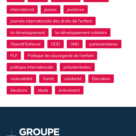
international
jeunes
jeunesse
Journée internationale des droits de l'enfant
loi développement
loi développement solidaire
Objectif Enfance
ODD
ONU
parlementaires
PLF
Politique de sauvegarde de l'enfant
politique internationale
présidentielles
redevabilité
Santé
solidarité
Éducation
élections
étude
évènement