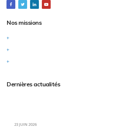
Nos missions
Influencer
Renforcer
Informer
Dernières actualités
G7 2026 – Faire des droits de l’enfant une
priorité transversale
23 JUIN 2026