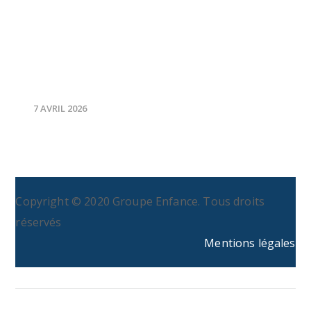
Séance de sensibilisation au Centre de crise et
de soutien (CDCS) : renforcer l’approche
fondée sur les droits de l’enfant dans l’action
humanitaire
7 AVRIL 2026
Copyright © 2020 Groupe Enfance. Tous droits
réservés
Mentions légales